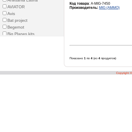
Artesania Latina
Код товара
: A-MIG-7450
AVIATOR
Производитель:
MIG (AMMO)
Avis
Bat project
Begemot
Big Planes kits
Boa Decals
Bronco Models
Chintoys
Показано
1
по
4
(из
4
продуктов)
COMBRIG
Dafa
Copyright 
DAN models
DDS
Different Scales
DomusKits
Dragon
Dragon Wings
E-Sky
Eastern Express
Eduard