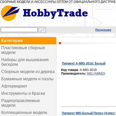
СБОРНЫЕ МОДЕЛИ И АКСЕССУАРЫ ОПТОМ ОТ ОФИЦИАЛЬНОГО ДИСТРИ
Продукция
Категории
Пластиковые сборные
модели
Модели самолетов
Наборы для вышивания
Пигмент A-MIG-3016: Белый
бисером
Модели вертолетов
Серия "Абстракция"
Код товара
: A-MIG-3016
Бронетехника и артиллерия
Сборные модели из дерева
Производитель:
MIG (AMMO)
Серия "Город"
Флот
Деревянные корабли
Бумажные модели и пазлы
Серия "Жизнь"
Фигуры и миниатюра
Другие модели из дерева
Умная бумага
Афтермаркет
Серия "Космос"
Строения и элементы
Декали
Инструменты и Краски
Серия "Природа"
Вагоны и поезда
Фототравление
Краска водорастворимая
Радиоуправляемые
Серия "Рождество"
Авто-мото
Наборы деталировки
модели
Краска эмалевая
Серия "Флаги" и "Мандала"
Ракеты и боекомплекты
Точеные стволы
Р/У Вертолеты
Краски-спрей
Коллекционные модели
Пигмент MIG Белый Пепел (Ashes 
Серия "Легкие Наборы"
Действующие модели