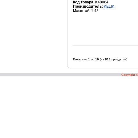
KUM
Код товара
: K48064
Производитель:
KELIK
KV Models
Масштаб: 1:48
Kyosho
Lighthouse
LRP
M-Model
MAMOLI
Mars Figures
Mars Models
Показано
1
по
10
(из
819
продуктов)
Master
Master Box
Copyright 
Master Korabel
Master Tools
MDA models
Metallic Details
Micro Scale Design
MIG
MIG (AMMO)
Mikro-Mir
Military Wheels