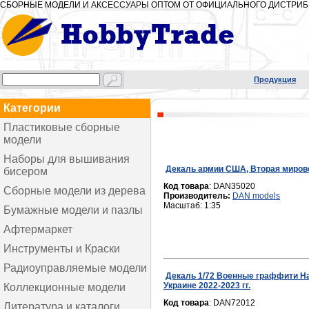
СБОРНЫЕ МОДЕЛИ И АКСЕССУАРЫ ОПТОМ ОТ ОФИЦИАЛЬНОГО ДИСТРИ
Продукция
Категории
Пластиковые сборные
модели
Модели самолетов
Наборы для вышивания
Декаль армии США, Вторая миров
бисером
Модели вертолетов
Серия "Абстракция"
Код товара
: DAN35020
Бронетехника и артиллерия
Сборные модели из дерева
Производитель:
DAN models
Серия "Город"
Флот
Деревянные корабли
Масштаб: 1:35
Бумажные модели и пазлы
Серия "Жизнь"
Фигуры и миниатюра
Другие модели из дерева
Умная бумага
Афтермаркет
Серия "Космос"
Строения и элементы
Декали
Инструменты и Краски
Серия "Природа"
Вагоны и поезда
Фототравление
Краска водорастворимая
Радиоуправляемые модели
Серия "Рождество"
Авто-мото
Декаль 1/72 Военные граффити На
Наборы деталировки
Краска эмалевая
Р/У Вертолеты
Серия "Флаги" и "Мандала"
Украине 2022-2023 гг.
Коллекционные модели
Ракеты и боекомплекты
Точеные стволы
Краски-спрей
Р/У Яхты и катера
Серия "Легкие Наборы"
Авиамодели
Код товара
: DAN72012
Действующие модели
Литература и каталоги