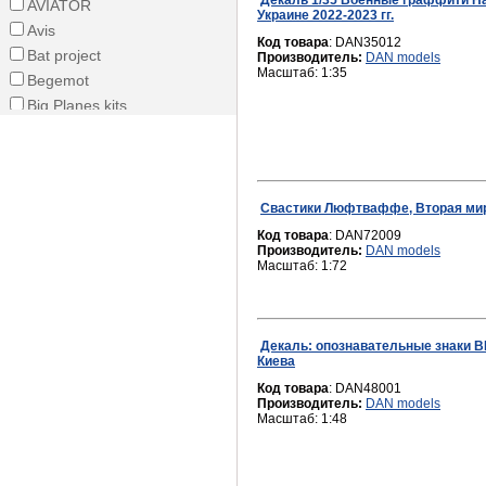
Декаль 1/35 Военные граффити На
AVIATOR
Украине 2022-2023 гг.
Avis
Код товара
: DAN35012
Bat project
Производитель:
DAN models
Масштаб: 1:35
Begemot
Big Planes kits
Boa Decals
Bronco Models
Chintoys
COMBRIG
Свастики Люфтваффе, Вторая ми
Dafa
Код товара
: DAN72009
Производитель:
DAN models
DAN models
Масштаб: 1:72
DDS
Different Scales
DomusKits
Декаль: опознавательные знаки В
Dragon
Киева
Dragon Wings
Код товара
: DAN48001
E-Sky
Производитель:
DAN models
Масштаб: 1:48
Eastern Express
Eduard
Eurographics