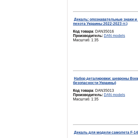
Fengda
Garbuz Models
GMU
Декаль: опознавательные знаки и 
пехота Украины 2022-2023 гг.)
GUNZE SANGYO
Код товара
: DAN35016
HASEGAWA
Производитель:
DAN models
Масштаб: 1:35
Hataka Hobby
Heng Long
Himoto
HOBBY PARK
HONG
Humbrol
Набор деталировки: шевроны Воо
Hunor Product
безопасности Украины)
ICM
Код товара
: DAN35013
Производитель:
DAN models
IOM
Масштаб: 1:35
ITALERI
KELIK
Kit-Soldiers
Kitty Hawk
Kondor
Декаль для модели самолета F-14D