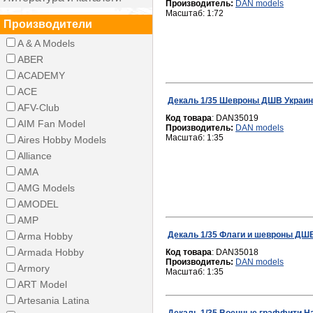
Производитель:
DAN models
Краска металик
Р/У Машинки
Серия "Нашивки Бисером"
Модели машин и мотоциклов
Подарочные наборы
Каталоги
Масштаб: 1:72
Наборы водорастворимой краски
Производители
Аксессуары и запчасти
Модели бронетехники
Настольные игры
Наборы эмалевой краски
A & A Models
Пигменты
ABER
Клей
ACADEMY
Грунт и Шпатлевка
ACE
Декаль 1/35 Шевроны ДШВ Украи
Растворители
AFV-Club
Код товара
: DAN35019
Ножи, Ножницы и лезвия
AIM Fan Model
Производитель:
DAN models
Масштаб: 1:35
Кусачки
Aires Hobby Models
Пинцеты
Alliance
AMA
Дополнительное оборудование
AMG Models
Кисти
AMODEL
Аэрографы и Компрессоры
AMP
Декаль 1/35 Флаги и шевроны ДШ
Arma Hobby
Armada Hobby
Код товара
: DAN35018
Производитель:
DAN models
Armory
Масштаб: 1:35
ART Model
Artesania Latina